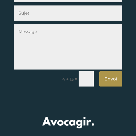
Envoi
=
4 + 13